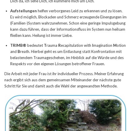
Dich da, ich sehe Dich, ich kümmere mich um Dich.
Aufstellungen
helfen verborgenes Leid zu erkennen und zu lösen.
Es wird möglich, Blockaden und Schmerz erzeugende Einengungen im
(Familien-)System wahrzunehmen. Schon eine geringe Impulsgebung
kann dazu führen, dass der Informationsfluss im System nun heilsam
fließen kann. Heilung ist immer Liebe.
TRIMB®
bedeutet
T
rauma
R
ecapitulation with
I
magination
M
otion
and
B
reath. Hierbei geht es um Entlastung statt Konfrontation mit
belastendem Traumageschehen, im Hinblick auf die Würde und des
Respekts vor den eigenen Lösungen betroffener Frauen.
Die Arbeit mit jeder Frau ist ihr individueller Prozess. Meiner Erfahrung
nach ergibt sich aus dem gemeinsamen Miteinander der nächste gute
Schritt für Sie und damit auch die Wahl der angewandten Methode.