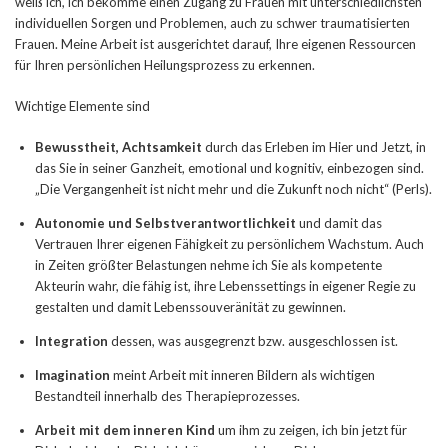
weiß ich, ich bekomme einen Zugang zu Frauen mit unterschiedlichsten
individuellen Sorgen und Problemen, auch zu schwer traumatisierten
Frauen. Meine Arbeit ist ausgerichtet darauf, Ihre eigenen Ressourcen
für Ihren persönlichen Heilungsprozess zu erkennen.
Wichtige Elemente sind
Bewusstheit, Achtsamkeit
durch das Erleben im Hier und Jetzt, in
das Sie in seiner Ganzheit, emotional und kognitiv, einbezogen sind.
„Die Vergangenheit ist nicht mehr und die Zukunft noch nicht“ (Perls).
Autonomie und Selbstverantwortlichkeit
und damit das
Vertrauen Ihrer eigenen Fähigkeit zu persönlichem Wachstum. Auch
in Zeiten größter Belastungen nehme ich Sie als kompetente
Akteurin wahr, die fähig ist, ihre Lebenssettings in eigener Regie zu
gestalten und damit Lebenssouveränität zu gewinnen.
Integration
dessen, was ausgegrenzt bzw. ausgeschlossen ist.
Imagination
meint Arbeit mit inneren Bildern als wichtigen
Bestandteil innerhalb des Therapieprozesses.
Arbeit mit dem inneren Kind
um ihm zu zeigen, ich bin jetzt für